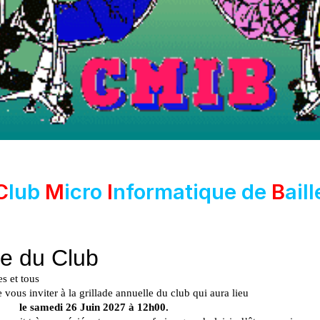
C
lub
M
icro
I
nformatique de
B
ail