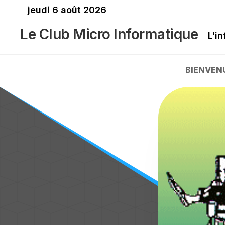
Skip
jeudi 6 août 2026
to
Le Club Micro Informatique
content
L'i
BIENVEN