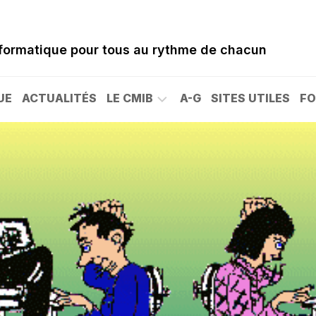
nformatique pour tous au rythme de chacun
UE
ACTUALITÉS
LE CMIB
A-G
SITES UTILES
FO
NAISSANCE
DU
CLUB
40
ANS
DU
CLUB