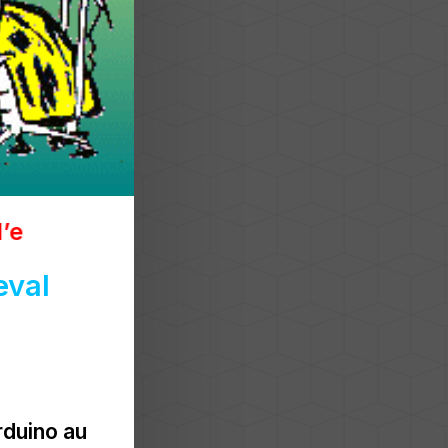
fer.
Venez nous rejoindre et vous dyna
leval
rduino au