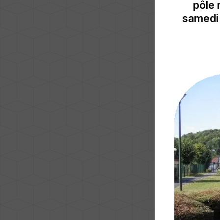
pôle 
samedi 