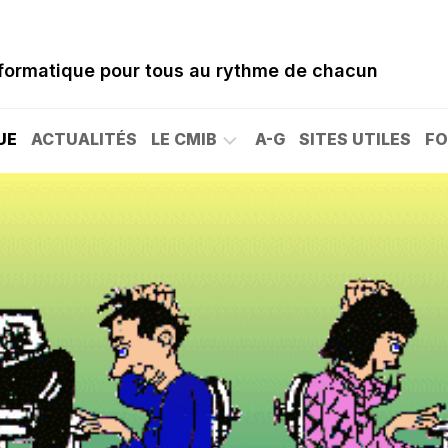
nformatique pour tous au rythme de chacun
UE
ACTUALITÉS
LE CMIB
A-G
SITES UTILES
FO
NAISSANCE
DU
CLUB
40
ANS
DU
CLUB