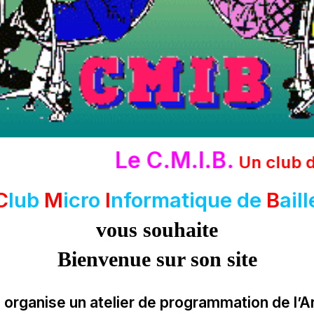
Le C.M.I.B.
Un club d’en
C
lub
M
icro
I
nformatique de
B
ail
vous souhaite
Bienvenue sur son site
organise un atelier de programmation de l’A