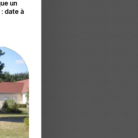
que un
: date à